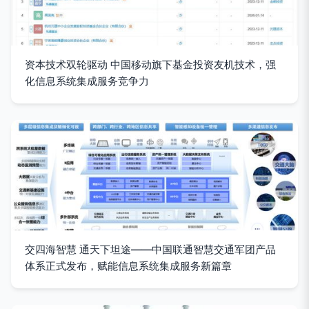
资本技术双轮驱动 中国移动旗下基金投资友机技术，强
化信息系统集成服务竞争力
交四海智慧 通天下坦途——中国联通智慧交通军团产品
体系正式发布，赋能信息系统集成服务新篇章