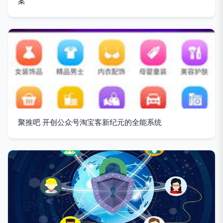
案
聚推吧 开创公众号淘宝客新纪元的全能系统