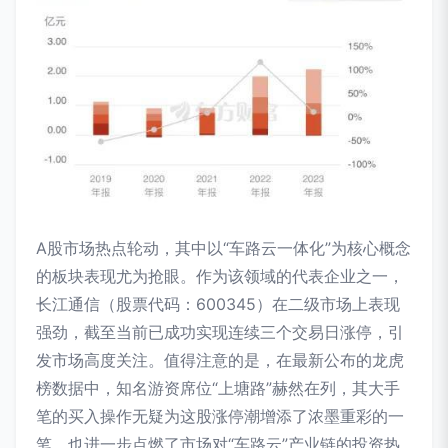
A股市场热点轮动，其中以“车路云一体化”为核心概念
的板块表现尤为抢眼。作为该领域的代表企业之一，
长江通信（股票代码：600345）在二级市场上表现
强劲，截至当前已成功实现连续三个交易日涨停，引
发市场高度关注。值得注意的是，在最新公布的龙虎
榜数据中，知名游资席位“上塘路”赫然在列，其大手
笔的买入操作无疑为这股涨停潮增添了浓墨重彩的一
笔，也进一步点燃了市场对“车路云”产业链的投资热