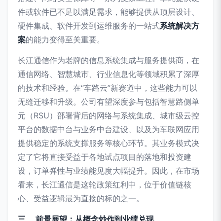
件或软件已不足以满足需求，能够提供从顶层设计、
硬件集成、软件开发到运维服务的一站式
系统解决方
案
的能力变得至关重要。
长江通信作为老牌的信息系统集成与服务提供商，在
通信网络、智慧城市、行业信息化等领域积累了深厚
的技术和经验。在“车路云”新赛道中，这些能力可以
无缝迁移和升级。公司有望深度参与包括智慧路侧单
元（RSU）部署背后的网络与系统集成、城市级云控
平台的数据中台与业务中台建设、以及为车联网应用
提供稳定的系统支撑服务等核心环节。其业务模式决
定了它将直接受益于各地试点项目的落地和投资建
设，订单弹性与业绩能见度大幅提升。因此，在市场
看来，长江通信是这轮政策红利中，位于价值链核
心、受益逻辑最为直接的标的之一。
三、 前景展望：从概念炒作到业绩兑现