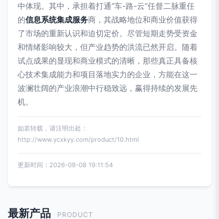
中体现。其中，承担着打通“车-路-云”任督二脉重任
的
信息系统集成服务
商，其战略地位和商业价值获得
了市场的重新认识和迫切定价。尽管短期走势受资金
和情绪影响较大，但产业趋势的洪流已然开启。随着
试点成果的显现和商业模式的清晰，那些真正具备核
心技术集成能力和项目落地实力的企业，方能在这一
波澜壮阔的产业浪潮中行稳致远，赢得持续的发展先
机。
如若转载，请注明出处：
http://www.ycxkyy.com/product/10.html
更新时间：2026-08-08 19:11:54
最新产品
PRODUCT